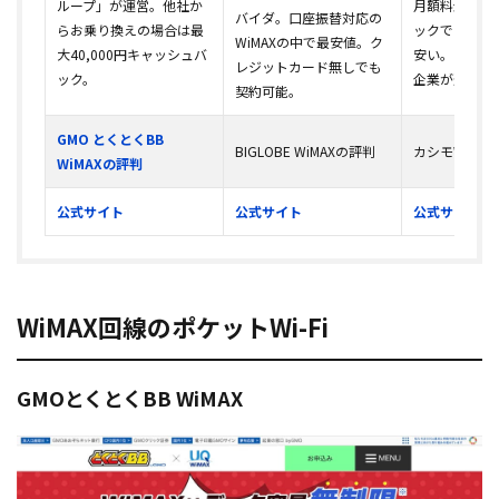
ループ」が運営。他社か
月額料金。キ
バイダ。口座振替対応の
らお乗り換えの場合は最
ックではなく
WiMAXの中で最安値。ク
大40,000円キャッシュバ
安い。東証プ
レジットカード無しでも
ック。
企業が運営。
契約可能。
GMO とくとくBB
BIGLOBE WiMAXの評判
カシモWiMA
WiMAXの評判
公式サイト
公式サイト
公式サイト
WiMAX回線のポケットWi-Fi
GMOとくとくBB WiMAX