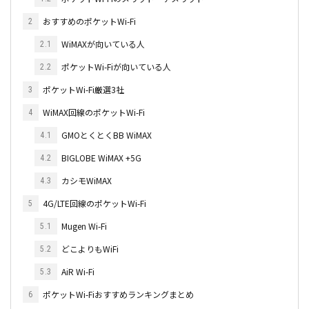
おすすめのポケットWi-Fi
2
WiMAXが向いている人
2.1
ポケットWi-Fiが向いている人
2.2
ポケットWi-Fi厳選3社
3
WiMAX回線のポケットWi-Fi
4
GMOとくとくBB WiMAX
4.1
BIGLOBE WiMAX +5G
4.2
カシモWiMAX
4.3
4G/LTE回線のポケットWi-Fi
5
Mugen Wi-Fi
5.1
どこよりもWiFi
5.2
AiR Wi-Fi
5.3
ポケットWi-Fiおすすめランキングまとめ
6