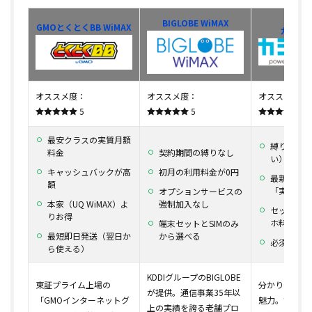
BIGLOBE WiMAX
GMOとくとくBB WiMAX
カシモW
オススメ度：
オススメ度：
オススメ度：
5
5
4.
最安クラスの実質月額
縛りなし（
料金
契約期間の縛りなし
い）
キャッシュバックが高
初月の利用料金が0円
最新ルータ
額
「実質」無
オプションサービスの
本家（UQ WiMAX）よ
強制加入なし
セット割でU
りお得
ホ料金が割
端末セットとSIMのみ
最短即日発送（翌日か
から選べる
必須オプシ
ら使える）
KDDIグループのBIGLOBE
東証プライム上場の
分かりやすい
が提供。通信事業35年以
「GMOインターネットグ
魅力。ずっと
上の実績を誇る老舗プロ