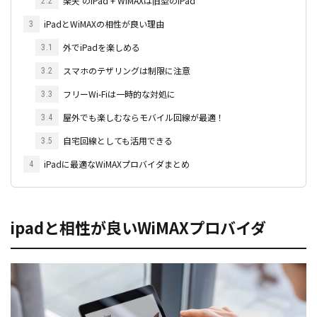
楽天 のiPad + WiMAXは旧型のiPad
2.2
iPadとWiMAXの相性が良い理由
3
外でiPadを楽しめる
3.1
スマホのテザリングは制限に注意
3.2
フリーWi-Fiは一時的な対処に
3.3
屋外でも楽しむならモバイル回線が最適！
3.4
自宅回線としても活用できる
3.5
iPadに最適なWiMAXプロバイダまとめ
4
ipadと相性が良いWiMAXプロバイダ