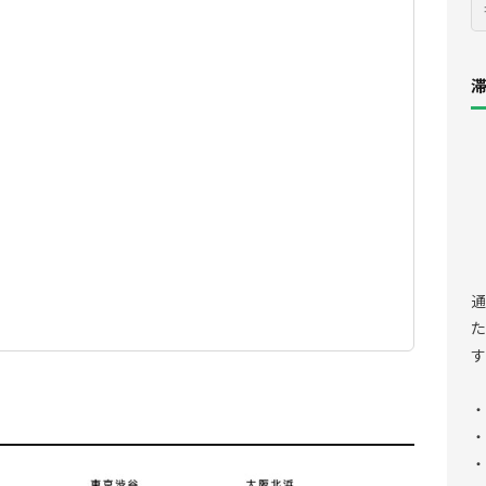
通
た
す
・
・
・