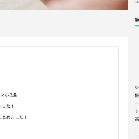
→
筆
S
マホ 3選
援
ー
ました！
す
まとめました！
高