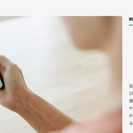
Wh
当
1
接
や
の
る