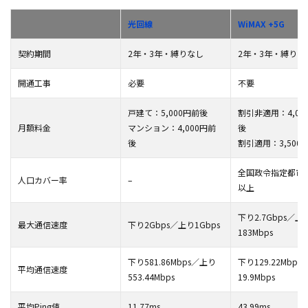
光回線
WiMAX +5G
契約期間
2年・3年・縛りなし
2年・3年・縛りな
開通工事
必要
不要
戸建て：5,000円前後
割引非適用：4,00
月額料金
マンション：4,000円前
後
後
割引適用：3,500
全国政令指定都市で
人口カバー率
–
以上
下り2.7Gbps／上
最大通信速度
下り2Gbps／上り1Gbps
183Mbps
下り581.86Mbps／上り
下り129.22Mbp
平均通信速度
553.44Mbps
19.9Mbps
平均Ping値
11.77ms
43.99ms