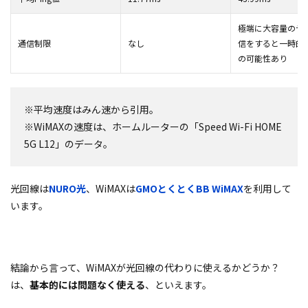
極端に大容量のデ
通信制限
なし
信をすると一時的
の可能性あり
※平均速度はみん速から引用。
※WiMAXの速度は、ホームルーターの「
Speed Wi-Fi HOME
5G L12」のデータ。
光回線は
NURO光
、WiMAXは
GMOとくとくBB WiMAX
を利用して
います。
結論から言って、WiMAXが光回線の代わりに使えるかどうか？
は、
基本的には問題なく使える
、といえます。