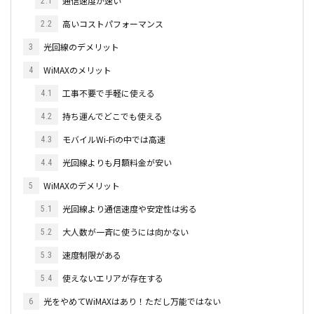
通信速度が速い
2.1
高いコストパフォーマンス
2.2
光回線のデメリット
3
WiMAXのメリット
4
工事不要で手軽に使える
4.1
持ち運んでどこでも使える
4.2
モバイルWi-Fiの中では高速
4.3
光回線よりも月額料金が安い
4.4
WiMAXのデメリット
5
光回線より通信速度や安定性は劣る
5.1
大人数が一斉に使うには向かない
5.2
速度制限がある
5.3
使えないエリアが存在する
5.4
光をやめてWiMAXはあり！ただし万能ではない
6