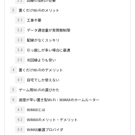
回線の契約が必要
2.2
置くだけWi-Fiのメリット
3
工事不要
3.1
データ通信量が実質無制限
3.2
配線がなくスッキリ
3.3
引っ越しが多い場合に最適
3.4
光回線よりも安い
3.5
置くだけWi-Fiのデメリット
4
自宅でしか使えない
4.1
ゲーム用Wi-Fiの選びかた
5
速度が早い置き型Wi-Fi：WiMAXのホームルーター
6
WiMAXとは
6.1
WiMAXのメリット・デメリット
6.2
WiMAX厳選プロバイダ
6.3