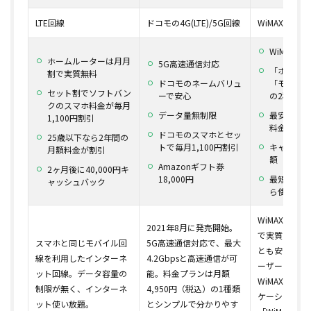
LTE回線
ドコモの4G(LTE)/5G回線
WiMAX
WiMAX回
ホームルーターは月月
5G高速通信対応
「ホームル
割で実質無料
ドコモのネームバリュ
「モバイル
セット割でソフトバン
ーで安心
の2種類か
クのスマホ料金が毎月
データ量無制限
最安クラス
1,100円割引
料金
ドコモのスマホとセッ
25歳以下なら2年間の
トで毎月1,100円割引
キャッシュ
月額料金が割引
額
Amazonギフト券
2ヶ月後に40,000円キ
18,000円
最短即日発
ャッシュバック
ら使える）
WiMAXプロ
2021年8月に発売開始。
で実質の月額
スマホと同じモバイル回
5G高速通信対応で、最大
とも安い。価
線を利用したインターネ
4.2Gbpsと高速通信が可
ーザーにおす
ット回線。データ容量の
能。料金プランは月額
WiMAXの本
制限が無く、インターネ
4,950円（税込）の1種類
ケーションズ
ット使い放題。
とシンプルで分かりやす