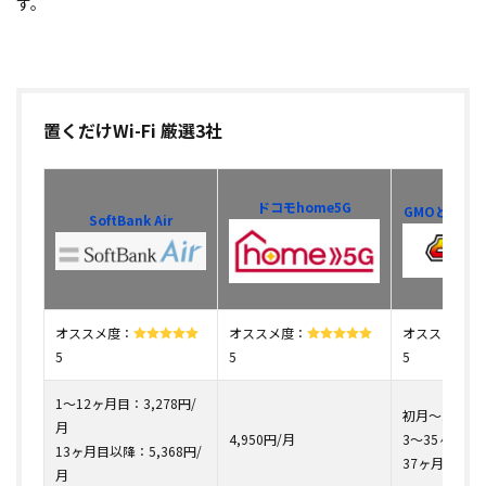
す。
置くだけWi-Fi 厳選3社
ドコモ
home5G
GMOとくとくB
SoftBank Air
オススメ度：
オススメ度：
オススメ度：
5
5
5
1〜12ヶ月目：
3,278
円/
初月～2ヶ月目
月
4,950円/月
3～35ヶ月目：
13ヶ月目以降：
5,368
円
/
37ヶ月目以降：
月