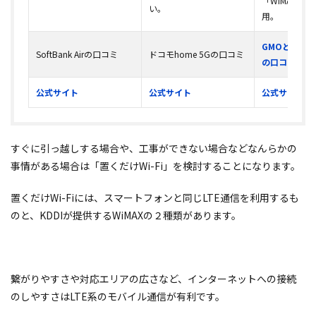
「WiMAX2+
い。
用。
GMOとくとくB
SoftBank Airの口コミ
ドコモhome 5Gの口コミ
の口コミ
公式サイト
公式サイト
公式サイト
すぐに引っ越しする場合や、工事ができない場合などなんらかの
事情がある場合は「置くだけWi-Fi」を検討することになります。
置くだけWi-Fiには、スマートフォンと同じLTE通信を利用するも
のと、KDDIが提供するWiMAXの２種類があります。
繋がりやすさや対応エリアの広さなど、インターネットへの接続
のしやすさはLTE系のモバイル通信が有利です。